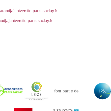
arand[a]universite-paris-saclay.fr
ud[a]universite-paris-saclay.fr
font partie de