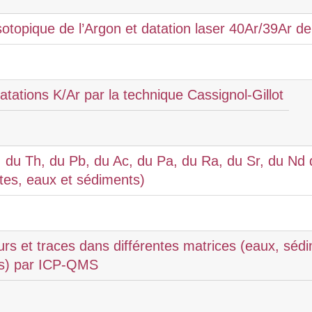
sotopique de l’Argon et datation laser 40Ar/39Ar d
ations K/Ar par la technique Cassignol-Gillot
, du Th, du Pb, du Ac, du Pa, du Ra, du Sr, du Nd d
tes, eaux et sédiments)
s et traces dans différentes matrices (eaux, séd
es) par ICP-QMS