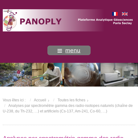
menu
Vous êtes ici :
Accueil
Toutes les fiches
Analyses par spectrométrie gamma des radio-isotopes naturels (chaîne de
U-238, du Th-232, …) et artificiels (Cs-137, Am-241, Co-60, …)