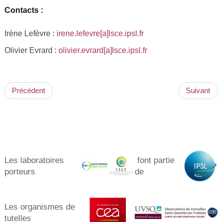
Contacts :
Irène Lefèvre :
irene.lefevre[a]lsce.ipsl.fr
Olivier Evrard :
olivier.evrard[a]lsce.ipsl.fr
Précédent
Suivant
Les laboratoires
font partie
porteurs​
de
Les organismes de
tutelles