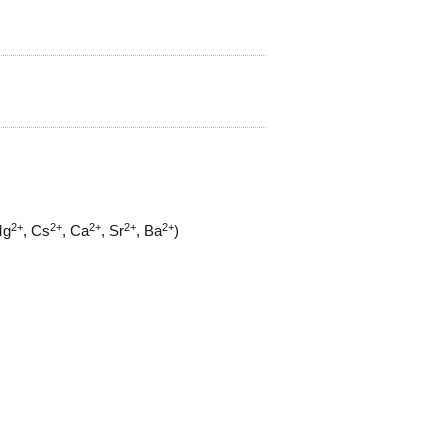
2+
2+
2+
2+
2+
Mg
, Cs
, Ca
, Sr
, Ba
)