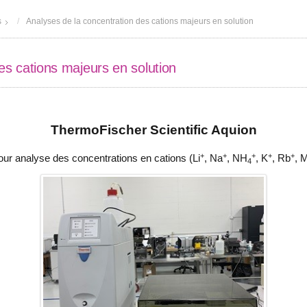
s
Analyses de la concentration des cations majeurs en solution
es cations majeurs en solution
ThermoFischer Scientific Aquion
+
+
+
+
+
ur analyse des concentrations en cations (Li
, Na
, NH
, K
, Rb
, 
4