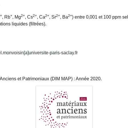
+
+
2+
2+
2+
2+
2+
, Rb
, Mg
, Cs
, Ca
, Sr
, Ba
) entre 0,001 et 100 ppm se
ons liquides (filtrées).
l.monvoisin[a]universite-paris-saclay.fr
x Anciens et Patrimoniaux (DIM MAP) : Année 2020.