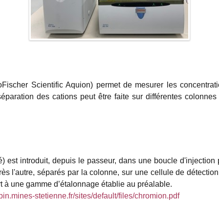
ischer Scientific Aquion) permet de mesurer les concentrati
a séparation des cations peut être faite sur différentes colonne
ifié) est introduit, depuis le passeur, dans une boucle d'inject
près l'autre, séparés par la colonne, sur une cellule de détection
rt à une gamme d’étalonnage établie au préalable.
spin.mines-stetienne.fr/sites/default/files/chromion.pdf