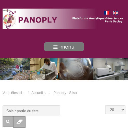
menu
Vous êtes ici :
Accueil
Panoply - S Iso