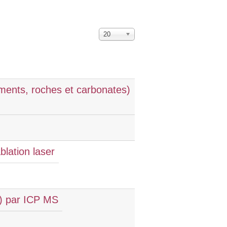
20
iments, roches et carbonates)
blation laser
3) par ICP MS