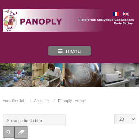
menu
Vous êtes ici :
Accueil
Panoply - Ac-iso