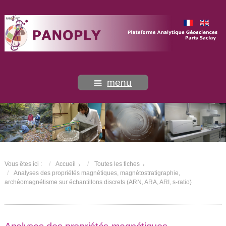
menu
Vous êtes ici :
Accueil
Toutes les fiches
Analyses des propriétés magnétiques, magnétostratigraphie,
archéomagnétisme sur échantillons discrets (ARN, ARA, ARI, s-ratio)