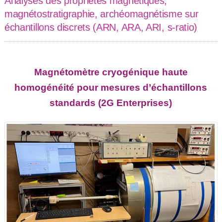
Analyses des propriétés magnétiques,
magnétostratigraphie, archéomagnétisme sur
échantillons discrets (ARN, ARA, ARI, s-ratio)
Magnétomètre cryogénique haute
homogénéité pour mesures d’échantillons
standards (2G Enterprises)