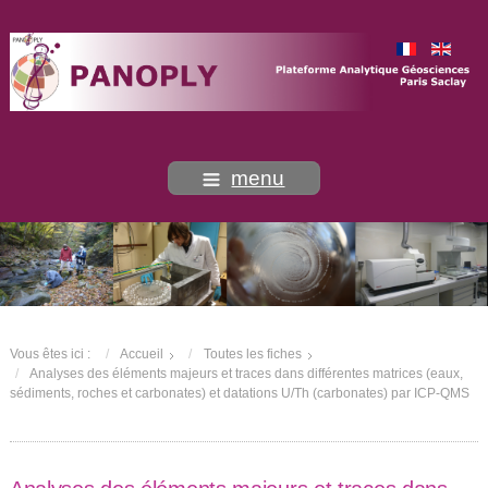
menu
Vous êtes ici :
Accueil
Toutes les fiches
Analyses des éléments majeurs et traces dans différentes matrices (eaux,
sédiments, roches et carbonates) et datations U/Th (carbonates) par ICP-QMS