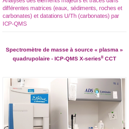
Analyses des éléments majeurs et traces dans
différentes matrices (eaux, sédiments, roches et
carbonates) et datations U/Th (carbonates) par
ICP-QMS
Spectromètre de masse à source « plasma »
II
quadrupolaire - ICP-QMS X-series
CCT