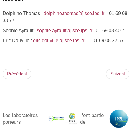
Delphine Thomas :
delphine.thomas[a]lsce.ipsl.fr
01 69 08
33 77
Sophie Ayrault :
sophie.ayrault[a]lsce.ipsl.fr
01 69 08 40 71
Eric Douville :
eric.douville[a]lsce.ipsl.fr
01 69 08 22 57
Précédent
Suivant
Les laboratoires
font partie
porteurs​
de