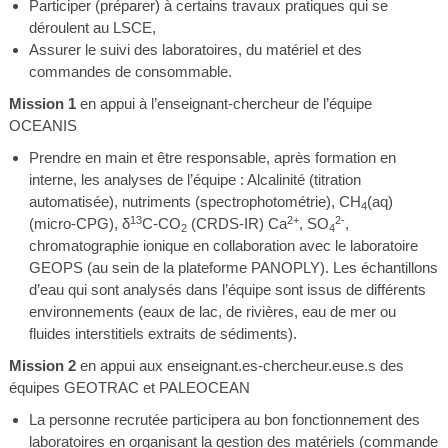
Participer (préparer) à certains travaux pratiques qui se
déroulent au LSCE,
Assurer le suivi des laboratoires, du matériel et des
commandes de consommable.
Mission 1
en appui à l’enseignant-chercheur de l’équipe
OCEANIS
Prendre en main et être responsable, après formation en
interne, les analyses de l’équipe : Alcalinité (titration
automatisée), nutriments (spectrophotométrie), CH
(aq)
4
13
2+
2-
(micro-CPG), δ
C-CO
(CRDS-IR) Ca
, SO
,
2
4
chromatographie ionique en collaboration avec le laboratoire
GEOPS (au sein de la plateforme PANOPLY). Les échantillons
d’eau qui sont analysés dans l’équipe sont issus de différents
environnements (eaux de lac, de rivières, eau de mer ou
fluides interstitiels extraits de sédiments).
Mission 2
en appui aux enseignant.es-chercheur.euse.s des
équipes GEOTRAC et PALEOCEAN
La personne recrutée participera au bon fonctionnement des
laboratoires en organisant la gestion des matériels (commande